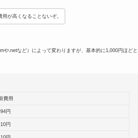
費用が高くなることないぞ。
mや.netなど）によって変わりますが、基本的に1,000円ほどと
新費用
994
円
310
円
310
円