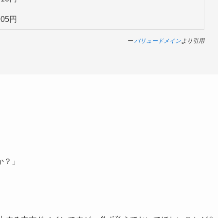
905
円
ー
バリュードメイン
より引用
か？」