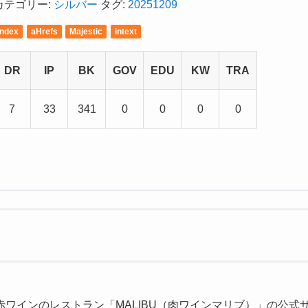
カテゴリー:
シルバー
タグ:
20251209
Index
aHrefs
Majestic
intext
DR
IP
BK
GOV
EDU
KW
TRA
7
33
341
0
0
0
0
ワインのレストラン「MALIBU（肉ワインマリブ）」の公式