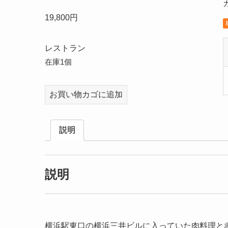
19,800
円
レストラン
在庫1個
nikuwinemalibu.jp
お買い物カゴに追加
個
説明
説明
横浜駅東口の横浜三井ビルに入っていた肉料理と赤