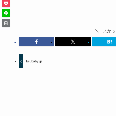
よかっ
lulubaby.jp