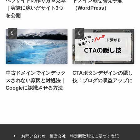
ペラサイトの作り方＆見本
ドメイン載せ替え手順
｜実際に稼いだサイト3つ
（WordPress）
を公開
中古ドメインでインデック
CTAボタンデザインの隠し
スされない原因と対処法｜
技！ブログの収益アップに
Googleに認識させる方法
お問い合わせ
運営会社
特定商取引法に基づく表記