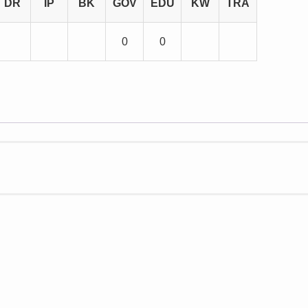
DR
IP
BK
GOV
EDU
KW
TRA
0
0