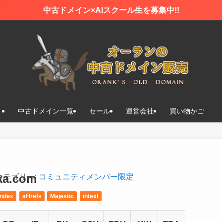
中古ドメイン×AIスクール生を募集中!!
中古ドメイン一覧
セール
運営会社
買い物かご
a.com
カテゴリー:
コミュニティメンバー限定
Index
aHrefs
Majestic
intext