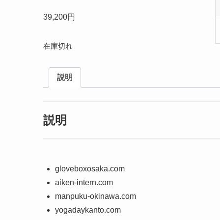
39,200
円
在庫切れ
説明
説明
gloveboxosaka.com
aiken-intern.com
manpuku-okinawa.com
yogadaykanto.com